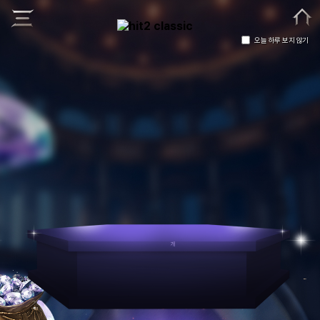
오늘 하루 보지 않기
© NEXON Korea Corp. & NEXON GAMES Corp. All Rights Reserved.